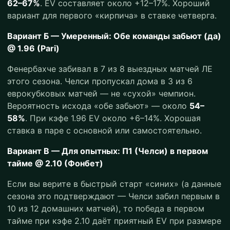
62–67%
. EV составляет около +12–17%. Хороший
вариант для первого «кирпича» в ставке четверга.
Вариант Б — Умеренный: Обе команды забьют (да)
@ 1.96 (Pari)
Фенербахче забивал в 7 из 8 выездных матчей ЛЕ
этого сезона. Челси пропускал дома в 3 из 6
еврокубковых матчей — не «сухой» чемпион.
Вероятность исхода «обе забьют» — около
54–
58%
. При кэфе 1.96 EV около +6–14%. Хорошая
ставка в паре с основной или самостоятельно.
Вариант В — Для опытных: П1 (Челси) в первом
тайме @ 2.10 (Фонбет)
Если вы верите в быстрый старт «синих» (а данные
сезона это подтверждают — Челси забил первым в
10 из 12 домашних матчей), то победа в первом
тайме при кэфе 2.10 даёт приятный EV при размере