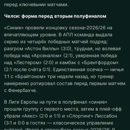
перед ключевыми матчами.
Челси: форма перед вторым полуфиналом
«Синие» провели концовку сезона-2026/26 на
впечатляющем уровне. В АПЛ команда выдала
серию из четырёх победных матчей подряд:
разгром «Астон Виллы» (3:0), трудная, но волевая
победа над «Арсеналом» (2:1), уверенная победа
над «Лестером» (2:0) и камбэк с «Брентфордом»
(2:1 после счёта 0:1). Единственная осечка — ничья
1:1 с «Брайтоном» три недели назад, но тренер
намеренно ротировал состав перед первым матчем
с Фенербахче.
В Лиге Европы на пути в полуфинал «синие»
прошли группу с первого места, затем в плей-офф
убрали «Аякс» (2:0 и 1:1) и «Спортинг» Лиссабон
(3:1 и 0:0 в гостях — классическое управление
счётом). Итого в еврокубках сезона-2026/26: 9