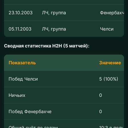
23.10.2003
ЛЧ, группа
Фенербахче
05.11.2003
ЛЧ, группа
Челси
Сводная статистика H2H (5 матчей):
Показатель
Значение
Побед Челси
5 (100%)
Ничьих
0
Побед Фенербахче
0
Общий счёт по голам
10:3 в польз