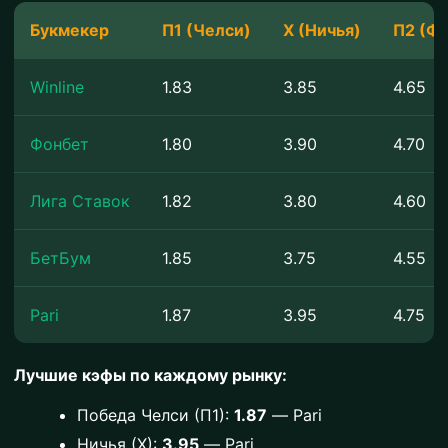
Букмекер
П1 (Челси)
Х (Ничья)
П2 (Ф
Winline
1.83
3.85
4.65
Фонбет
1.80
3.90
4.70
Лига Ставок
1.82
3.80
4.60
БетБум
1.85
3.75
4.55
Pari
1.87
3.95
4.75
Лучшие кэфы по каждому рынку:
Победа Челси (П1):
1.87
— Pari
Ничья (Х):
3.95
— Pari