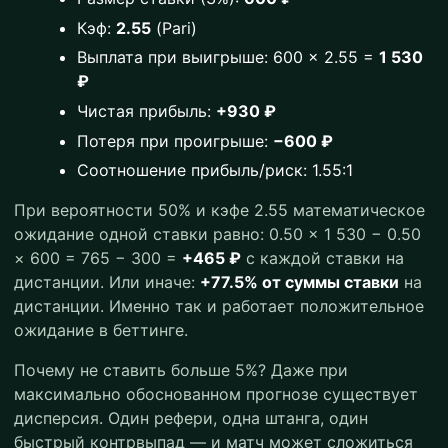
Кэф:
2.55
(Pari)
Выплата при выигрыше: 600 × 2.55 =
1 530
₽
Чистая прибыль:
+930 ₽
Потеря при проигрыше:
−600 ₽
Соотношение прибыль/риск: 1.55:1
При вероятности 50% и кэфе 2.55 математическое
ожидание одной ставки равно: 0.50 × 1 530 − 0.50
× 600 = 765 − 300 =
+465 ₽
с каждой ставки на
дистанции. Или иначе:
+77.5% от суммы ставки
на
дистанции. Именно так и работает положительное
ожидание в беттинге.
Почему не ставить больше 5%? Даже при
максимально обоснованном прогнозе существует
дисперсия. Один рефери, одна штанга, один
быстрый контрвыпад — и матч может сложиться