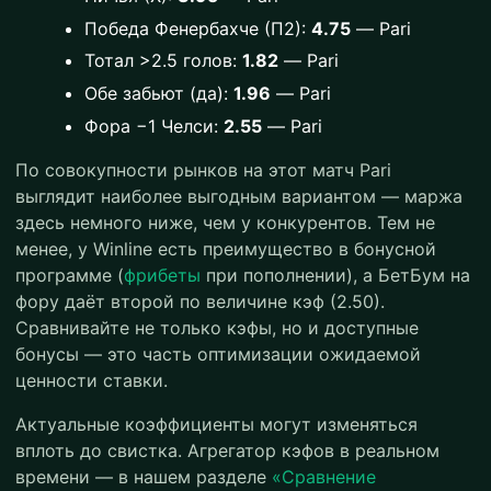
Победа Фенербахче (П2):
4.75
— Pari
Тотал >2.5 голов:
1.82
— Pari
Обе забьют (да):
1.96
— Pari
Фора −1 Челси:
2.55
— Pari
По совокупности рынков на этот матч Pari
выглядит наиболее выгодным вариантом — маржа
здесь немного ниже, чем у конкурентов. Тем не
менее, у Winline есть преимущество в бонусной
программе (
фрибеты
при пополнении), а БетБум на
фору даёт второй по величине кэф (2.50).
Сравнивайте не только кэфы, но и доступные
бонусы — это часть оптимизации ожидаемой
ценности ставки.
Актуальные коэффициенты могут изменяться
вплоть до свистка. Агрегатор кэфов в реальном
времени — в нашем разделе
«Сравнение