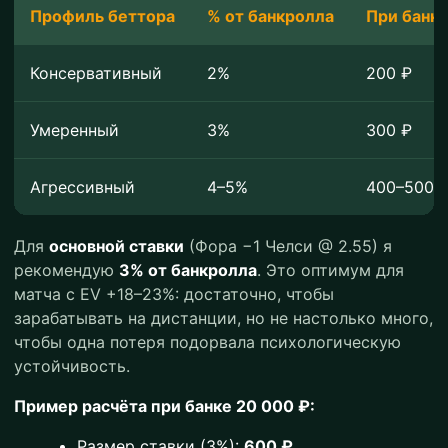
Профиль беттора
% от банкролла
При банке
Консервативный
2%
200 ₽
Умеренный
3%
300 ₽
Агрессивный
4–5%
400–500 
Для
основной ставки
(Фора −1 Челси @ 2.55) я
рекомендую
3% от банкролла
. Это оптимум для
матча с EV +18–23%: достаточно, чтобы
зарабатывать на дистанции, но не настолько много,
чтобы одна потеря подорвала психологическую
устойчивость.
Пример расчёта при банке 20 000 ₽:
Размер ставки (3%):
600 ₽