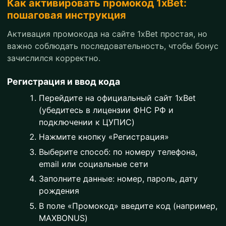
Как активировать промокод 1xBet:
пошаговая инструкция
Активация промокода на сайте 1xBet простая, но
важно соблюдать последовательность, чтобы бонус
зачислился корректно.
Регистрация и ввод кода
Перейдите на официальный сайт 1xBet
(убедитесь в лицензии ФНС РФ и
подключении к ЦУПИС)
Нажмите кнопку «Регистрация»
Выберите способ: по номеру телефона,
email или социальные сети
Заполните данные: номер, пароль, дату
рождения
В поле «Промокод» введите код (например,
MAXBONUS)