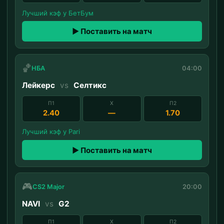
Лучший кэф у БетБум
▶ Поставить на матч
🏀
НБА
04:00
Лейкерс
vs
Селтикс
П1
X
П2
2.40
—
1.70
Лучший кэф у Pari
▶ Поставить на матч
🎮
CS2 Major
20:00
NAVI
vs
G2
П1
X
П2