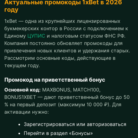
Актуальные промокоды 1xBet в 2026
году
1xBet — одна из крупнейших лицензированных
букмекерских контор в России с подключением к
Единому
ЦУПИС
и налоговым статусом ФНС РФ.
Компания постоянно обновляет промокоды для
привлечения новых клиентов и удержания старых.
Рассмотрим основные коды, действующие в
текущем году.
Промокод на приветственный бонус
Основной код:
MAXBONUS, MATCH100,
BONUS1XBET — дают приветственный бонус до 50
% на первый депозит (максимум 10 000 ₽). Для
активации нужно:
Зарегистрироваться или авторизоваться
Перейти в раздел «Бонусы»