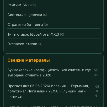
Рейтинг БК
(265)
Системы и цепочки
(0)
Стратегии беттинга
(0)
Типы ставок (фора/тотал/1Х2)
(0)
Экспресс-ставки
(4)
Свежие материалы
Букмекерские коэффициенты: как считать и где
05.
выгодней ставить в 2026
06
Прогноз дня 05.06.2026: Испания — Германия,
05
полуфинал Лиги наций УЕФА — лучший матч
.0
6
пятницы