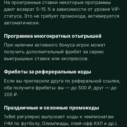
На проигранные ставки некоторые программы
дают возврат 5–15 % в зависимости от уровня VIP-
статуса. Это не требует промокода, активируется
автоматически.
Программа многократных отыгрышей
При наличии активного бонуса игрок может
получить дополнительный фрибет за серию
выигрышных ставок или экспрессов.
Фрибеты за рефереральные коды
Если вы пригласили друга по реферальной ссылке,
оба получите фрибеты: вы — до 500 ₽, друг — до
200 ₽.
Праздничные и сезонные промокоды
1xBet регулярно выпускает коды к чемпионатам
(ЧМ по футболу, Олимпиады, плей-офф КХЛ и др.).