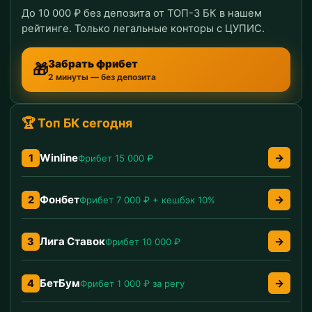
До 10 000 ₽ без депозита от ТОП-3 БК в нашем
рейтинге. Только легальные конторы с ЦУПИС.
Забрать фрибет
🎁
2 минуты — без депозита
🏆 Топ БК сегодня
Winline
→
Фрибет 15 000 ₽
Фонбет
→
Фрибет 7 000 ₽ + кешбэк 10%
Лига Ставок
→
Фрибет 10 000 ₽
БетБум
→
Фрибет 1 000 ₽ за регу