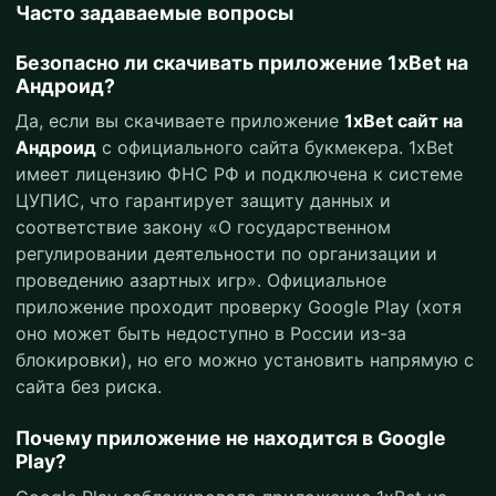
Часто задаваемые вопросы
Безопасно ли скачивать приложение 1xBet на
Андроид?
Да, если вы скачиваете приложение
1xBet сайт на
Андроид
с официального сайта букмекера. 1xBet
имеет лицензию ФНС РФ и подключена к системе
ЦУПИС, что гарантирует защиту данных и
соответствие закону «О государственном
регулировании деятельности по организации и
проведению азартных игр». Официальное
приложение проходит проверку Google Play (хотя
оно может быть недоступно в России из-за
блокировки), но его можно установить напрямую с
сайта без риска.
Почему приложение не находится в Google
Play?