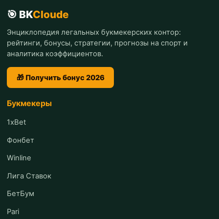
🎯
BK
Cloude
Энциклопедия легальных букмекерских контор:
рейтинги, бонусы, стратегии, прогнозы на спорт и
аналитика коэффициентов.
🎁 Получить бонус 2026
Букмекеры
1xBet
Фонбет
Winline
Лига Ставок
БетБум
Pari