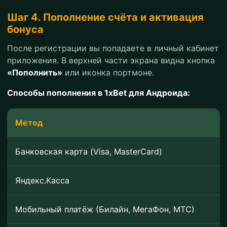
Шаг 4. Пополнение счёта и активация
бонуса
После регистрации вы попадаете в личный кабинет
приложения. В верхней части экрана видна кнопка
«Пополнить»
или иконка портмоне.
Способы пополнения в 1xBet для Андроида:
Метод
Банковская карта (Visa, MasterCard)
Яндекс.Касса
Мобильный платёж (Билайн, МегаФон, МТС)