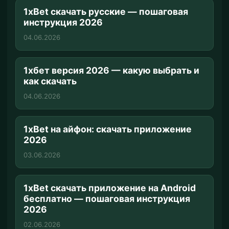
1xBet скачать русские — пошаговая
инструкция 2026
04.06.2026
1хбет версия 2026 — какую выбрать и
как скачать
04.06.2026
1xBet на айфон: скачать приложение
2026
03.06.2026
1xBet скачать приложение на Android
бесплатно — пошаговая инструкция
2026
02.06.2026