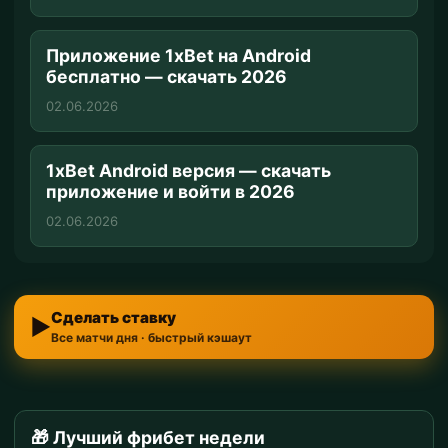
Приложение 1xBet на Android
бесплатно — скачать 2026
02.06.2026
1xBet Android версия — скачать
приложение и войти в 2026
02.06.2026
Сделать ставку
▶
Все матчи дня · быстрый кэшаут
🎁 Лучший фрибет недели