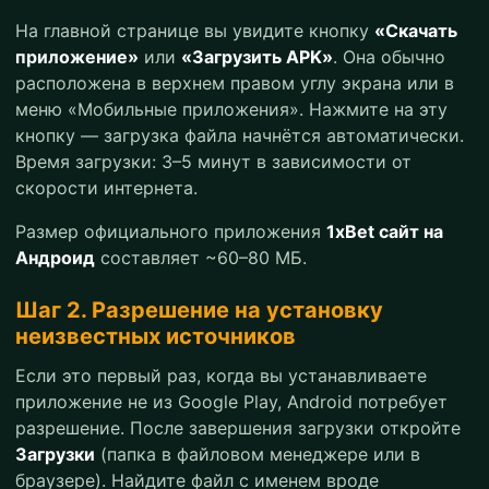
На главной странице вы увидите кнопку
«Скачать
приложение»
или
«Загрузить APK»
. Она обычно
расположена в верхнем правом углу экрана или в
меню «Мобильные приложения». Нажмите на эту
кнопку — загрузка файла начнётся автоматически.
Время загрузки: 3–5 минут в зависимости от
скорости интернета.
Размер официального приложения
1xBet сайт на
Андроид
составляет ~60–80 МБ.
Шаг 2. Разрешение на установку
неизвестных источников
Если это первый раз, когда вы устанавливаете
приложение не из Google Play, Android потребует
разрешение. После завершения загрузки откройте
Загрузки
(папка в файловом менеджере или в
браузере). Найдите файл с именем вроде