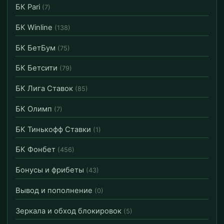
БК Pari
(7)
БК Winline
(138)
БК БетБум
(75)
БК Бетсити
(79)
БК Лига Ставок
(85)
БК Олимп
(7)
БК Тинькофф Ставки
(1)
БК Фонбет
(456)
Бонусы и фрибеты
(43)
Вывод и пополнение
(0)
Зеркала и обход блокировок
(5)