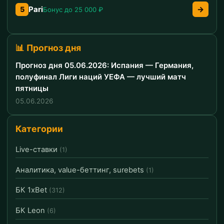
Pari
→
Бонус до 25 000 ₽
📊 Прогноз дня
Прогноз дня 05.06.2026: Испания — Германия,
полуфинал Лиги наций УЕФА — лучший матч
пятницы
05.06.2026
Категории
Live-ставки
(1)
Аналитика, value-беттинг, surebets
(1)
БК 1xBet
(312)
БК Leon
(6)