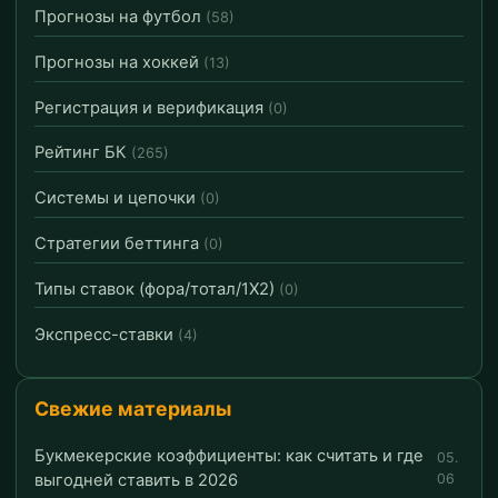
Прогнозы на футбол
(58)
Прогнозы на хоккей
(13)
Регистрация и верификация
(0)
Рейтинг БК
(265)
Системы и цепочки
(0)
Стратегии беттинга
(0)
Типы ставок (фора/тотал/1Х2)
(0)
Экспресс-ставки
(4)
Свежие материалы
Букмекерские коэффициенты: как считать и где
05.
выгодней ставить в 2026
06