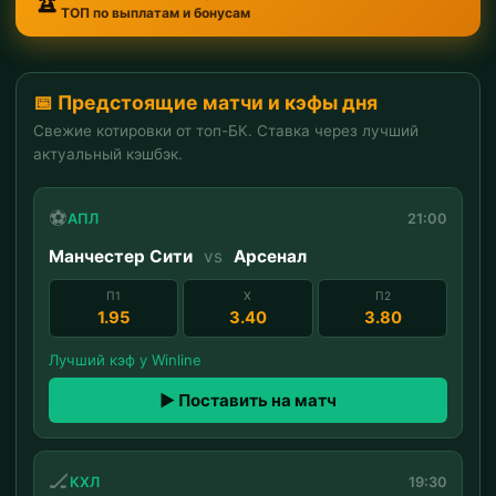
🏆
ТОП по выплатам и бонусам
📅 Предстоящие матчи и кэфы дня
Свежие котировки от топ-БК. Ставка через лучший
актуальный кэшбэк.
⚽
АПЛ
21:00
Манчестер Сити
vs
Арсенал
П1
X
П2
1.95
3.40
3.80
Лучший кэф у Winline
▶ Поставить на матч
🏒
КХЛ
19:30