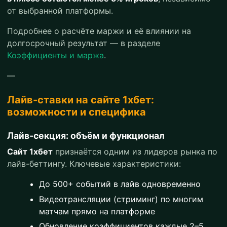
от выбранной платформы.
Подробнее о расчёте маржи и её влиянии на
долгосрочный результат — в разделе
Коэффициенты и маржа
.
—
Лайв-ставки на сайте 1хбет:
возможности и специфика
Лайв-секция: объём и функционал
Сайт 1хбет
признаётся одним из лидеров рынка по
лайв-беттингу. Ключевые характеристики:
До 500+ событий в лайв одновременно
Видеотрансляции (стриминг) по многим
матчам прямо на платформе
Обновление коэффициентов каждые 2–5