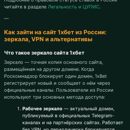
читайте в разделе
Легальность и ЦУПИС
.
—
Как зайти на сайт 1хбет из России:
зеркала, VPN и альтернативы
Что такое зеркало сайта 1хбет
Зеркало — точная копия основного сайта,
размещённая на другом домене. Когда
Роскомнадзор блокирует один домен, 1xBet
регистрирует новый и сообщает о нём через
официальные каналы. Пользователи из России
используют три основных метода доступа:
Рабочее зеркало
— актуальный домен,
публикуемый в официальных Telegram-
каналах и на партнёрских сайтах. Работает
без VPN, но периодически блокируется.