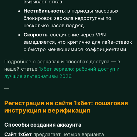
вызывает отказ.
Нестабильность
: в периоды массовых
блокировок зеркала недоступны по
несколько часов подряд.
Скорость
: соединение через VPN
замедляется, что критично для лайв-ставок
с быстро меняющимися коэффициентами.
Подробнее о зеркалах и способах доступа — в
нашей статье
1хбет зеркало: рабочий доступ и
лучшие альтернативы 2026
.
—
Регистрация на сайте 1хбет: пошаговая
инструкция и верификация
Способы создания аккаунта
Сайт 1хбет
предлагает четыре варианта