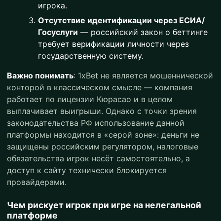
игрока.
Отсутствие идентификации через ЕСИА/
Госуслуги
— российский закон о беттинге
требует верификации личности через
государственную систему.
Важно понимать
: 1xBet не является мошеннической
конторой в классическом смысле — компания
работает по лицензии Кюрасао и в целом
выплачивает выигрыши. Однако с точки зрения
законодательства РФ использование данной
платформы находится в «серой зоне»: деньги не
защищены российским регулятором, налоговые
обязательства игрок несёт самостоятельно, а
доступ к сайту технически блокируется
провайдерами.
Чем рискует игрок при игре на нелегальной
платформе