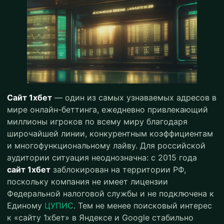
Сайт 1хбет
— один из самых узнаваемых адресов в
мире онлайн-беттинга, ежедневно привлекающий
миллионы игроков по всему миру благодаря
широчайшей линии, конкурентным коэффициентам
и многофункциональному лайву. Для российской
аудитории ситуация неоднозначна: с 2015 года
сайт 1хбет
заблокирован на территории РФ,
поскольку компания не имеет лицензии
Федеральной налоговой службы и не подключена к
Единому
ЦУПИС
. Тем не менее поисковый интерес
к «сайту 1хбет» в Яндексе и Google стабильно