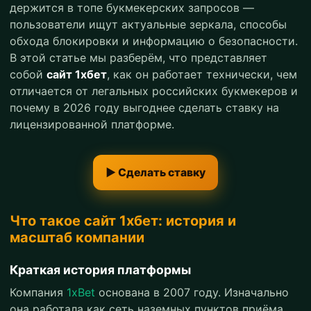
держится в топе букмекерских запросов —
пользователи ищут актуальные зеркала, способы
обхода блокировки и информацию о безопасности.
В этой статье мы разберём, что представляет
собой
сайт 1хбет
, как он работает технически, чем
отличается от легальных российских букмекеров и
почему в 2026 году выгоднее сделать ставку на
лицензированной платформе.
▶ Сделать ставку
Что такое сайт 1хбет: история и
масштаб компании
Краткая история платформы
Компания
1xBet
основана в 2007 году. Изначально
она работала как сеть наземных пунктов приёма