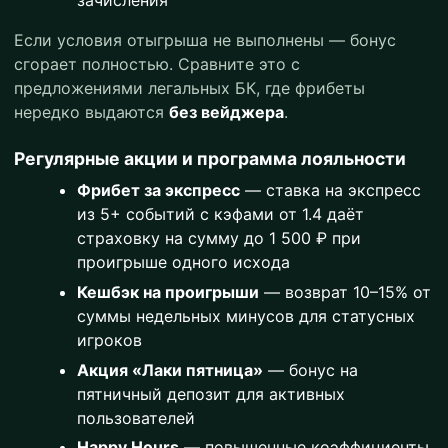
Если условия отыгрыша не выполнены — бонус
сгорает полностью. Сравните это с
предложениями легальных БК, где фрибеты
нередко выдаются
без вейджера
.
Регулярные акции и программа лояльности
Фрибет за экспресс
— ставка на экспресс
из 5+ событий с кэфами от 1.4 даёт
страховку на сумму до 1 500 ₽ при
проигрыше одного исхода
Кешбэк на проигрыши
— возврат 10–15% от
суммы недельных минусов для статусных
игроков
Акция «Лаки пятница»
— бонус на
пятничный депозит для активных
пользователей
Happy Hours
— повышенные коэффициенты