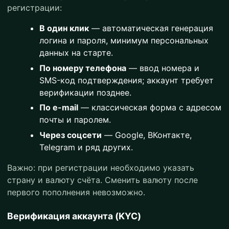
регистрации:
В один клик
— автоматическая генерация
логина и пароля, минимум персональных
данных на старте.
По номеру телефона
— ввод номера и
SMS-код подтверждения; аккаунт требует
верификации позднее.
По e-mail
— классическая форма с адресом
почты и паролем.
Через соцсети
— Google, ВКонтакте,
Telegram и ряд других.
Важно: при регистрации необходимо указать
страну и валюту счёта. Сменить валюту после
первого пополнения невозможно.
Верификация аккаунта (KYC)